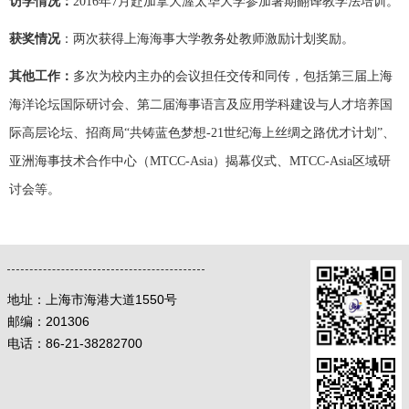
访学情况：
2016
年
7
月赴加拿大渥太华大学参加暑期翻译教学法培训。
获奖情况
：两次获得上海海事大学教务处教师激励计划奖励。
其他工作：
多次为校内主办的会议担任交传和同传，包括第三届上海
海洋论坛国际研讨会、第二届海事语言及应用学科建设与人才培养国
际高层论坛、
招商局
“
共铸蓝色梦想
-21
世纪海上丝绸之路优才计划
”
、
亚洲海事技术合作中心（
MTCC-Asia
）揭幕仪式、
MTCC-Asia
区域研
讨会等。
地址：
上海市海港大道1550号
邮编：
201306
电话：86-21-38282700