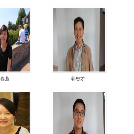
龚春燕
郭忠才