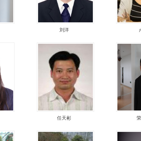
刘洋
任天彬