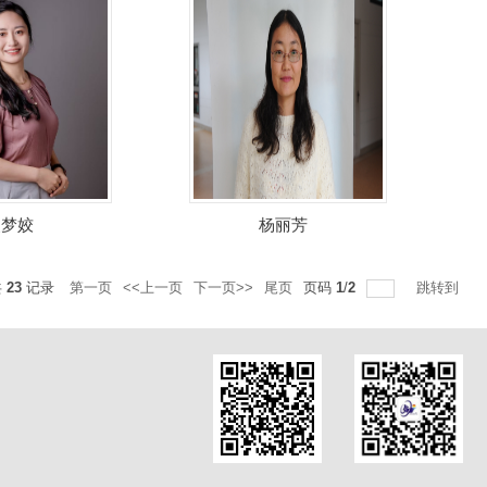
吴梦姣
杨丽芳
共
23
记录
第一页
<<上一页
下一页>>
尾页
页码
1
/
2
跳转到