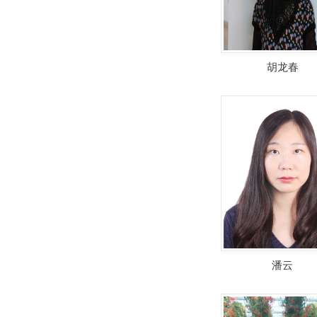
胡龙春
潘云