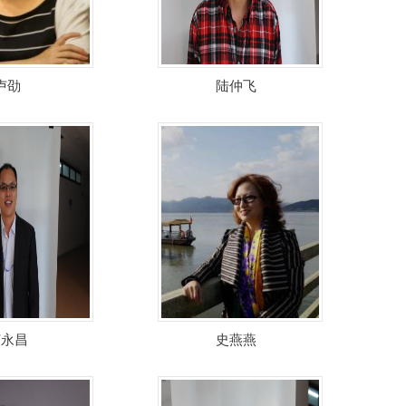
卢劭
陆仲飞
荣永昌
史燕燕