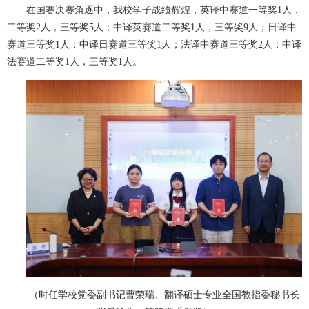
在国赛决赛角逐中，我校学子战绩辉煌，英译中赛道一等奖1人，
二等奖2人，三等奖5人；中译英赛道二等奖1人，三等奖9人；日译中
赛道三等奖1人；中译日赛道三等奖1人；法译中赛道三等奖2人；中译
法赛道二等奖1人，三等奖1人。
（时任学校党委副书记曹荣瑞、翻译硕士专业全国教指委秘书长