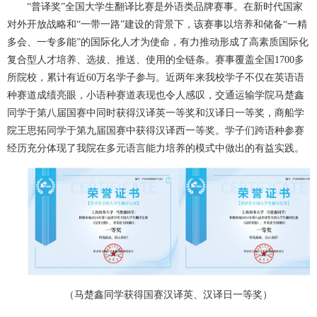
“普译奖”全国大学生翻译比赛是外语类品牌赛事。在新时代国家
对外开放战略和“一带一路”建设的背景下，该赛事以培养和储备“一精
多会、一专多能”的国际化人才为使命，有力推动形成了高素质国际化
复合型人才培养、选拔、推送、使用的全链条。赛事覆盖全国1700多
所院校，累计有近60万名学子参与。近两年来我校学子不仅在英语语
种赛道成绩亮眼，小语种赛道表现也令人感叹，交通运输学院马楚鑫
同学于第八届国赛中同时获得汉译英一等奖和汉译日一等奖，商船学
院王思拓同学于第九届国赛中获得汉译西一等奖。学子们跨语种参赛
经历充分体现了我院在多元语言能力培养的模式中做出的有益实践。
（马楚鑫同学获得国赛汉译英、汉译日一等奖）