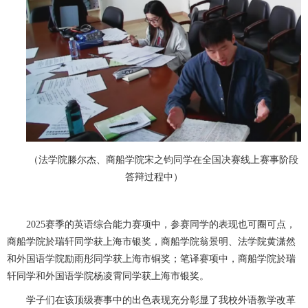
（法学院滕尔杰、商船学院宋之钧同学在全国决赛线上赛事阶段
答辩过程中）
2025赛季的英语综合能力赛项中，参赛同学的表现也可圈可点，
商船学院於瑞轩同学获上海市银奖，商船学院翁景明、法学院黄潇然
和外国语学院励雨彤同学获上海市铜奖；笔译赛项中，商船学院於瑞
轩同学和外国语学院杨凌霄同学获上海市银奖。
学子们在该顶级赛事中的出色表现充分彰显了我校外语教学改革