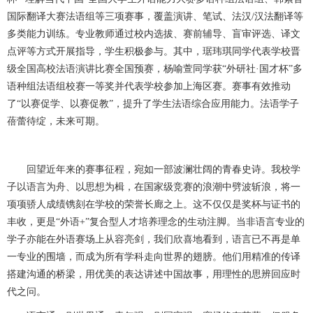
国际翻译大赛法语组等三项赛事，覆盖演讲、笔试、法汉/汉法翻译等
多类能力训练。专业教师通过校内选拔、赛前辅导、盲审评选、译文
点评等方式开展指导，学生积极参与。其中，琚玮琪同学代表学校晋
级全国高校法语演讲比赛全国预赛，杨喻萱同学获“外研社·国才杯”多
语种组法语组校赛一等奖并代表学校参加上海区赛。赛事有效推动
了“以赛促学、以赛促教”，提升了学生法语综合应用能力。法语学子
蓓蕾待绽，未来可期。
回望近年来的赛事征程，宛如一部波澜壮阔的青春史诗。我校学
子以语言为舟、以思想为楫，在国家级竞赛的浪潮中劈波斩浪，将一
项项骄人成绩镌刻在学校的荣誉长廊之上。这不仅仅是奖杯与证书的
丰收，更是“外语+”复合型人才培养理念的生动注脚。当非语言专业的
学子亦能在外语赛场上从容亮剑，我们欣喜地看到，语言已不再是单
一专业的围墙，而成为所有学科走向世界的翅膀。他们用精准的传译
搭建沟通的桥梁，用优美的表达讲述中国故事，用理性的思辨回应时
代之问。